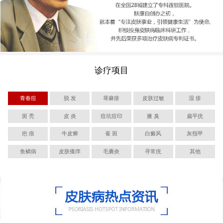
诊疗项目
青春痘
脱 发
荨麻疹
皮肤过敏
湿 疹
斑 秃
皮 炎
痘坑痘印
腋 臭
扁平疣
疤 痕
牛皮癣
雀 斑
白癜风
灰指甲
鱼鳞病
皮肤瘙痒
毛囊炎
寻常疣
其他