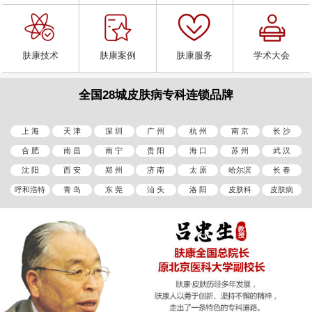
肤康技术
肤康案例
肤康服务
学术大会
全国28城皮肤病专科连锁品牌
上 海
天 津
深 圳
广 州
杭 州
南 京
长 沙
合 肥
南 昌
南 宁
贵 阳
海 口
苏 州
武 汉
沈 阳
西 安
郑 州
济 南
太 原
哈尔滨
长 春
呼和浩特
青 岛
东 莞
汕 头
洛 阳
皮肤科
皮肤病