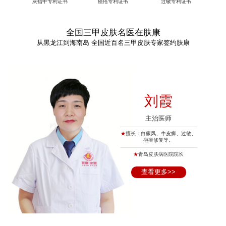
灰指甲专利证书
痤疮专利证书
过敏专利证书
全国三甲皮肤名医在肤康
从黑龙江到海南岛 全国近百名三甲皮肤专家签约肤康
刘霞
主治医师
★
擅长：白癜风、牛皮癣、过敏、
疤痕修复等。
★
青岛皮肤病医院院长
查看更多>>