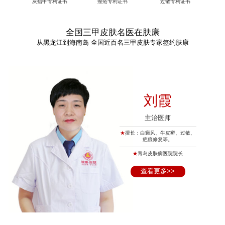
灰指甲专利证书
痤疮专利证书
过敏专利证书
全国三甲皮肤名医在肤康
从黑龙江到海南岛 全国近百名三甲皮肤专家签约肤康
刘霞
主治医师
★
擅长：白癜风、牛皮癣、过敏、
疤痕修复等。
★
青岛皮肤病医院院长
查看更多>>