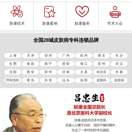
肤康技术
肤康案例
肤康服务
学术大会
全国28城皮肤病专科连锁品牌
上 海
天 津
深 圳
广 州
杭 州
南 京
长 沙
合 肥
南 昌
南 宁
贵 阳
海 口
苏 州
武 汉
沈 阳
西 安
郑 州
济 南
太 原
哈尔滨
长 春
呼和浩特
青 岛
东 莞
汕 头
洛 阳
皮肤科
皮肤病