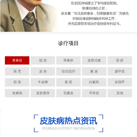
诊疗项目
青春痘
脱 发
荨麻疹
皮肤过敏
湿 疹
斑 秃
皮 炎
痘坑痘印
腋 臭
扁平疣
疤 痕
牛皮癣
雀 斑
白癜风
灰指甲
鱼鳞病
皮肤瘙痒
毛囊炎
寻常疣
其他