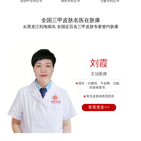
灰指甲专利证书
痤疮专利证书
过敏专利证书
全国三甲皮肤名医在肤康
从黑龙江到海南岛 全国近百名三甲皮肤专家签约肤康
刘霞
主治医师
★
擅长：白癜风、牛皮癣、过敏、
疤痕修复等。
★
青岛皮肤病医院院长
查看更多>>