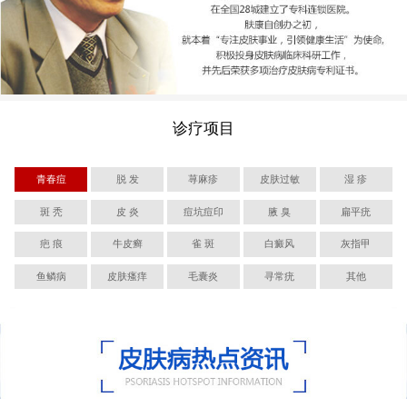
诊疗项目
青春痘
脱 发
荨麻疹
皮肤过敏
湿 疹
斑 秃
皮 炎
痘坑痘印
腋 臭
扁平疣
疤 痕
牛皮癣
雀 斑
白癜风
灰指甲
鱼鳞病
皮肤瘙痒
毛囊炎
寻常疣
其他