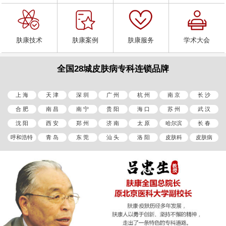
肤康技术
肤康案例
肤康服务
学术大会
全国28城皮肤病专科连锁品牌
上 海
天 津
深 圳
广 州
杭 州
南 京
长 沙
合 肥
南 昌
南 宁
贵 阳
海 口
苏 州
武 汉
沈 阳
西 安
郑 州
济 南
太 原
哈尔滨
长 春
呼和浩特
青 岛
东 莞
汕 头
洛 阳
皮肤科
皮肤病