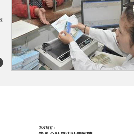
速
防止留下疤痕增生
用激光治疗疤痕的效果怎么样
为什么疤痕变大了疤痕
_青岛金肤
什么导致
除疤痕多少钱_青
生活中导致疤痕加重的原因_
增生疤痕为什么会一直
青岛金肤康
样做才能
版权所有：
肤去哪个医院好
青岛哪个皮肤病医院更专业
青岛有名的皮肤科医院