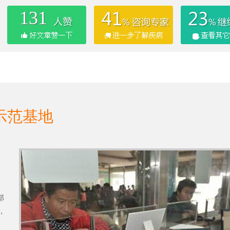
131
示范基地
部
，
、