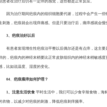
别患者在治疗后仍有一定痒的感觉，这些都是正常反应。
因为治疗期间疤痕内的组织细胞要代谢，过程中会产生一些物
生刺激，疤痕就会出现痒痛感。但是只要治疗后，痛痒感就会慢
3、疤痕治好以后
有患者发现增生性疤痕治平整以后偶尔还是有点痒，这主要是
样的，疤痕内的神经末梢要比正常皮肤组织内的神经末梢敏感度
感，比如说温度、湿度的变化。
、
04
疤痕瘙痒如何护理？
平时生活中，我们可以少食辛辣食物，海
1、注意生活饮食
的衣物，以减少对疤痕的刺激，降低疤痕刺痒频率。