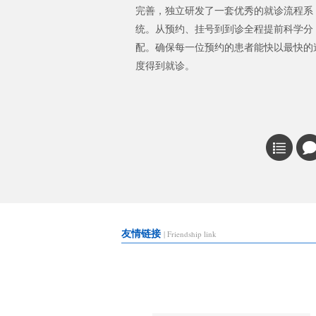
完善，独立研发了一套优秀的就诊流程系
统。从预约、挂号到到诊全程提前科学分
配。确保每一位预约的患者能快以最快的
度得到就诊。
友情链接
冬天穿的太多导致疤痕瘙痒怎
| Friendship link
受伤后怎么
么办_青岛
_青岛皮肤
疤痕疙瘩是什么怎么祛除_青
青岛激光祛
岛金肤康皮
岛金肤康皮
青岛哪个医院看皮肤病比较靠
青岛市看皮