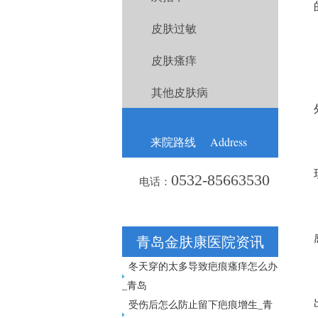
皮肤过敏
皮肤瘙痒
其他皮肤病
Address
来院路线
0532-85663530
电话：
青岛金肤康医院资讯
冬天穿的太多导致疤痕瘙痒怎么办
_青岛
受伤后怎么防止留下疤痕增生_青