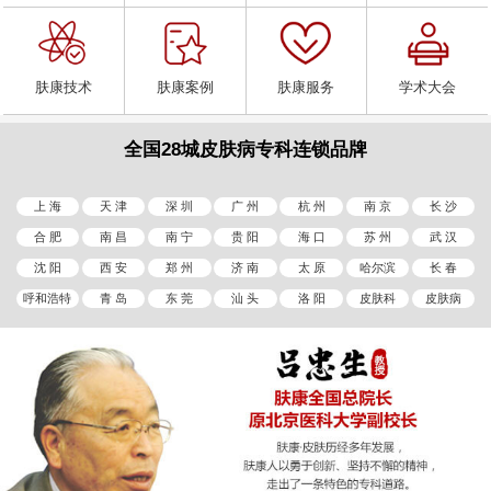
肤康技术
肤康案例
肤康服务
学术大会
全国28城皮肤病专科连锁品牌
上 海
天 津
深 圳
广 州
杭 州
南 京
长 沙
合 肥
南 昌
南 宁
贵 阳
海 口
苏 州
武 汉
沈 阳
西 安
郑 州
济 南
太 原
哈尔滨
长 春
呼和浩特
青 岛
东 莞
汕 头
洛 阳
皮肤科
皮肤病