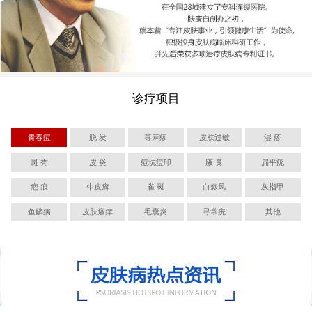
诊疗项目
青春痘
脱 发
荨麻疹
皮肤过敏
湿 疹
斑 秃
皮 炎
痘坑痘印
腋 臭
扁平疣
疤 痕
牛皮癣
雀 斑
白癜风
灰指甲
鱼鳞病
皮肤瘙痒
毛囊炎
寻常疣
其他