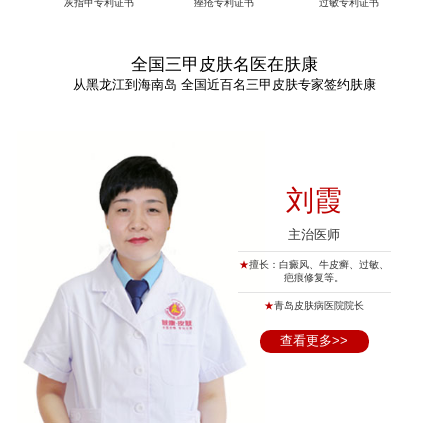
灰指甲专利证书
痤疮专利证书
过敏专利证书
全国三甲皮肤名医在肤康
从黑龙江到海南岛 全国近百名三甲皮肤专家签约肤康
刘霞
主治医师
★
擅长：白癜风、牛皮癣、过敏、
疤痕修复等。
★
青岛皮肤病医院院长
查看更多>>