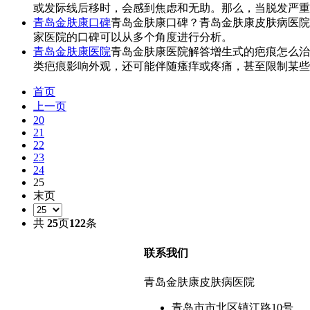
或发际线后移时，会感到焦虑和无助。那么，当脱发严重
青岛金肤康口碑
青岛金肤康口碑？青岛金肤康皮肤病医院
家医院的口碑可以从多个角度进行分析。
青岛金肤康医院
青岛金肤康医院解答增生式的疤痕怎么治
类疤痕影响外观，还可能伴随瘙痒或疼痛，甚至限制某些
首页
上一页
20
21
22
23
24
25
末页
共
25
页
122
条
联系我们
青岛金肤康皮肤病医院
青岛市市北区镇江路10号