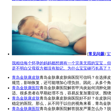
[
常见问题
]
宝
我相信每个怀孕的妈妈都想拥有一个完美无瑕的宝宝，但
是不明白父母双方都没有胎记。为什么宝宝碰巧长高了？作
青岛金肤康皮肤
青岛金肤康皮肤病医院可信吗？在选择皮
规范，影响恢复，还可能增加心理负担。因此，从多个角
青岛金肤康医院
青岛金肤康医院解答甲沟炎如何消肿化脓
适。很多患者在早期处理不当，容易反复加重症状。围绕
青岛金肤康皮肤
青岛金肤康皮肤病医院好不好？在皮肤问
稳定的医院。那么，从不同于以往的视角来看，青岛金肤
青岛金肤康医院
青岛金肤康医院解答脱发严重怎么办？脱