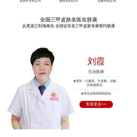
灰指甲专利证书
痤疮专利证书
过敏专利证书
全国三甲皮肤名医在肤康
从黑龙江到海南岛 全国近百名三甲皮肤专家签约肤康
刘霞
主治医师
★
擅长：白癜风、牛皮癣、过敏、
疤痕修复等。
★
青岛皮肤病医院院长
查看更多>>