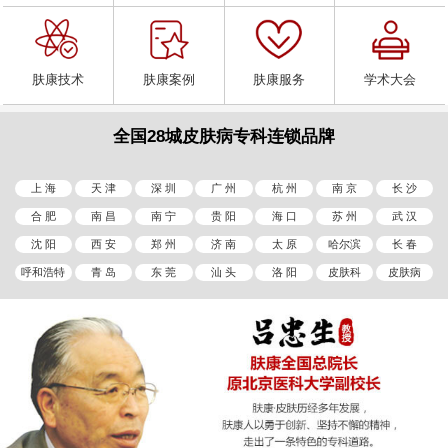
肤康技术
肤康案例
肤康服务
学术大会
全国28城皮肤病专科连锁品牌
上 海
天 津
深 圳
广 州
杭 州
南 京
长 沙
合 肥
南 昌
南 宁
贵 阳
海 口
苏 州
武 汉
沈 阳
西 安
郑 州
济 南
太 原
哈尔滨
长 春
呼和浩特
青 岛
东 莞
汕 头
洛 阳
皮肤科
皮肤病