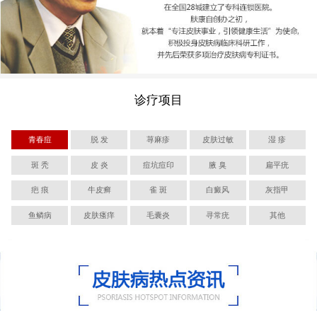
诊疗项目
青春痘
脱 发
荨麻疹
皮肤过敏
湿 疹
斑 秃
皮 炎
痘坑痘印
腋 臭
扁平疣
疤 痕
牛皮癣
雀 斑
白癜风
灰指甲
鱼鳞病
皮肤瘙痒
毛囊炎
寻常疣
其他