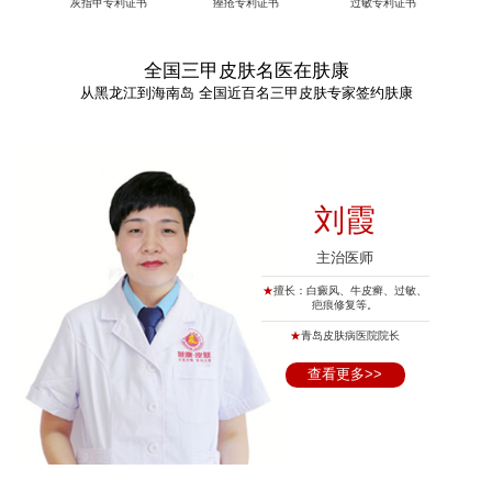
灰指甲专利证书
痤疮专利证书
过敏专利证书
全国三甲皮肤名医在肤康
从黑龙江到海南岛 全国近百名三甲皮肤专家签约肤康
刘霞
主治医师
★
擅长：白癜风、牛皮癣、过敏、
疤痕修复等。
★
青岛皮肤病医院院长
查看更多>>