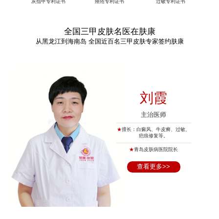
灰指甲专利证书
痤疮专利证书
过敏专利证书
全国三甲皮肤名医在肤康
从黑龙江到海南岛 全国近百名三甲皮肤专家签约肤康
刘霞
主治医师
★
擅长：白癜风、牛皮癣、过敏、
疤痕修复等。
★
青岛皮肤病医院院长
查看更多>>