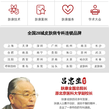
肤康技术
肤康案例
肤康服务
学术大会
全国28城皮肤病专科连锁品牌
上 海
天 津
深 圳
广 州
杭 州
南 京
长 沙
合 肥
南 昌
南 宁
贵 阳
海 口
苏 州
武 汉
沈 阳
西 安
郑 州
济 南
太 原
哈尔滨
长 春
呼和浩特
青 岛
东 莞
汕 头
洛 阳
皮肤科
皮肤病