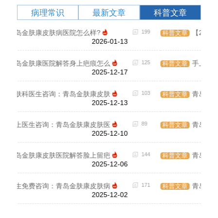
病理常识
最新文章
科普文章
199
【2023热点问答】青岛治疗皮炎哪
182
科普文章
病理
2023-07-10
125
手上出现湿疹怎么办？青岛治疗湿
159
科普文章
病理
2023-07-10
103
青岛专业祛痘医院排名「专家问诊
118
科普文章
病理
2023-07-10
89
青岛皮肤病医院:男性脱发应该去
148
科普文章
病理
2023-06-21
144
青岛皮肤病医院:脱发需要做哪些
124
科普文章
病理
2023-06-21
171
青岛皮肤病医院:疤痕需要护理措
122
科普文章
病理
2023-06-21