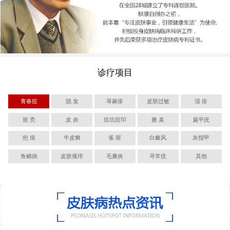
诊疗项目
青春痘
脱 发
荨麻疹
皮肤过敏
湿 疹
斑 秃
皮 炎
痘坑痘印
腋 臭
扁平疣
疤 痕
牛皮癣
雀 斑
白癜风
灰指甲
鱼鳞病
皮肤瘙痒
毛囊炎
寻常疣
其他