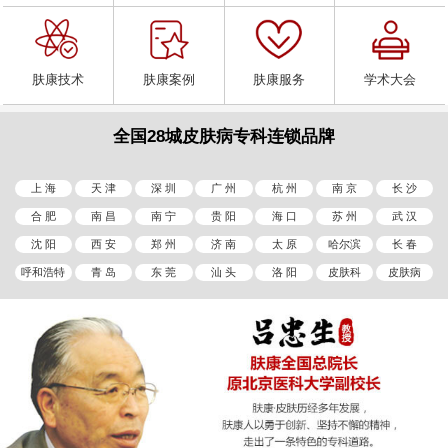
肤康技术
肤康案例
肤康服务
学术大会
全国28城皮肤病专科连锁品牌
上 海
天 津
深 圳
广 州
杭 州
南 京
长 沙
合 肥
南 昌
南 宁
贵 阳
海 口
苏 州
武 汉
沈 阳
西 安
郑 州
济 南
太 原
哈尔滨
长 春
呼和浩特
青 岛
东 莞
汕 头
洛 阳
皮肤科
皮肤病