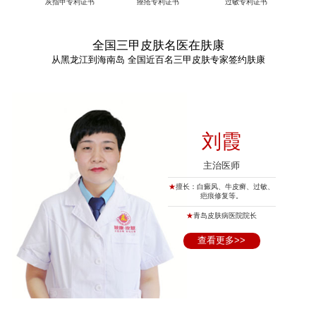
灰指甲专利证书
痤疮专利证书
过敏专利证书
全国三甲皮肤名医在肤康
从黑龙江到海南岛 全国近百名三甲皮肤专家签约肤康
刘霞
主治医师
★
擅长：白癜风、牛皮癣、过敏、
疤痕修复等。
★
青岛皮肤病医院院长
查看更多>>