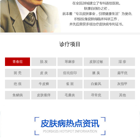
诊疗项目
青春痘
脱 发
荨麻疹
皮肤过敏
湿 疹
斑 秃
皮 炎
痘坑痘印
腋 臭
扁平疣
疤 痕
牛皮癣
雀 斑
白癜风
灰指甲
鱼鳞病
皮肤瘙痒
毛囊炎
寻常疣
其他